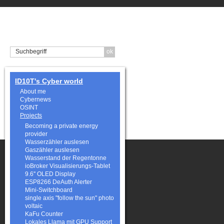
ID10T's Cyber world
About me
Cybernews
OSINT
Projects
Becoming a private energy
provider
Wasserzähler auslesen
Gaszähler auslesen
Wasserstand der Regentonne
ioBroker Visualisierungs-Tablet
9.6'' OLED Display
ESP8266 DeAuth Alerter
Mini-Switchboard
single axis "follow the sun" photo
voltaic
KaFu Counter
Lokales Llama mit GPU Support