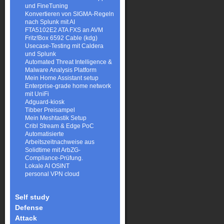
und FineTuning
Konvertieren von SIGMA-Regeln
nach Splunk mit AI
FTA5102E2 ATA FXS an AVM
Fritz!Box 6592 Cable (kdg)
Usecase-Testing mit Caldera
und Splunk
Automated Threat Intelligence &
Malware Analysis Platform
Mein Home Assistant setup
Enterprise-grade home network
mit UniFi
Adguard-kiosk
Tibber Preisampel
Mein Meshtastik Setup
Cribl Stream & Edge PoC
Automatisierte
Arbeitszeitnachweise aus
Solidtime mit ArbZG-
Compliance-Prüfung.
Lokale AI OSINT
personal VPN cloud
Self study
Defense
Attack