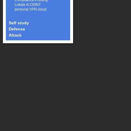
Compliance-Prüfung.
Lokale AI OSINT
personal VPN cloud
Self study
Defense
Attack