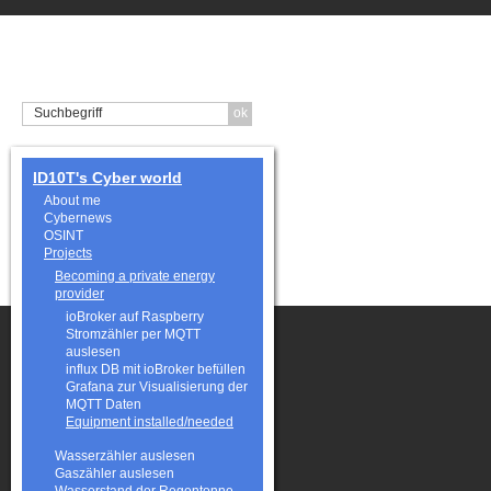
ID10T's Cyber world
About me
Cybernews
OSINT
Projects
Becoming a private energy
provider
ioBroker auf Raspberry
Stromzähler per MQTT
auslesen
influx DB mit ioBroker befüllen
Grafana zur Visualisierung der
MQTT Daten
Equipment installed/needed
Wasserzähler auslesen
Gaszähler auslesen