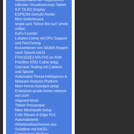
Wasserstand der Regentonne
ioBroker Visualisierungs-Tablet
9.6'' OLED Display
ESP8266 DeAuth Alerter
Mini-Switchboard
single axis "follow the sun" photo
voltaic
KaFu Counter
Lokales Llama mit GPU Support
und FineTuning
Konvertieren von SIGMA-Regeln
nach Splunk mit AI
FTA5102E2 ATA FXS an AVM
Fritz!Box 6592 Cable (kdg)
Usecase-Testing mit Caldera
und Splunk
Automated Threat Intelligence &
Malware Analysis Platform
Mein Home Assistant setup
Enterprise-grade home network
mit UniFi
Adguard-kiosk
Tibber Preisampel
Mein Meshtastik Setup
Cribl Stream & Edge PoC
Automatisierte
Arbeitszeitnachweise aus
Solidtime mit ArbZG-